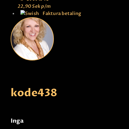
22,90 Sek
p/m
Faktura betaling
kode
438
Inga