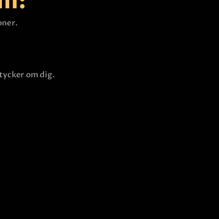
am:
oner.
 tycker om dig.