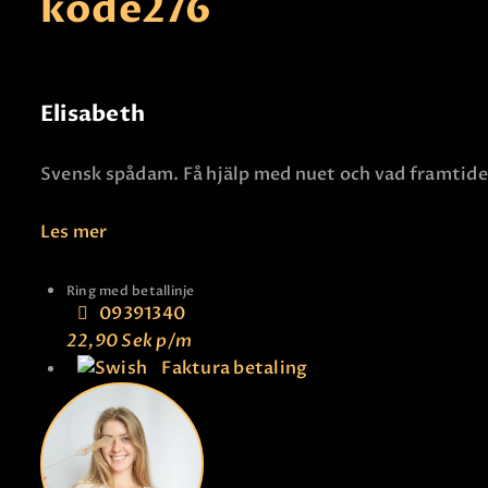
kode
276
Elisabeth
Svensk spådam. Få hjälp med nuet och vad framtiden
Les mer
Ring med betallinje
09391340
22,90 Sek
p/m
Faktura betaling