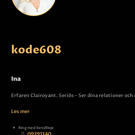
kode
608
Ina
Erfaren Clairoyant. Seriös – Ser dina relationer o
Les mer
Ring med betallinje
09391340