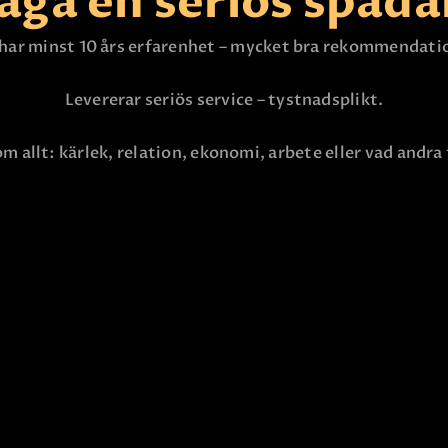
åga en seriös spåd
KONTAKTA OSS
 har minst 10 års erfarenhet – mycket bra rekommendati
Levererar seriös service – tystnadsplikt.
m allt: kärlek, relation, ekonomi, arbete eller vad andra