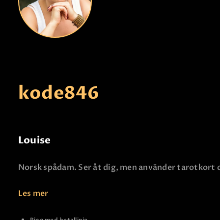
kode
846
Louise
Norsk spådam. Ser åt dig, men använder tarotkort oc
Les mer