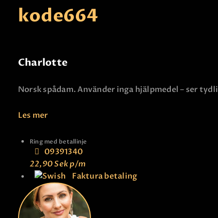
kode
664
Charlotte
Norsk spådam. Använder inga hjälpmedel – ser tydli
Les mer
Ring med betallinje
09391340
22,90 Sek
p/m
Faktura betaling