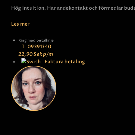
Hög intuition. Har andekontakt och förmedlar budska
Les mer
Ring med betallinje
09391340
22,90 Sek
p/m
Faktura betaling