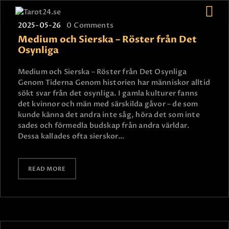
2025-05-26
0
Comments
Medium och Sierska – Röster från Det
Osynliga
HEM
Medium och Sierska – Röster från Det Osynliga
ASTROLOGI
Genom Tiderna Genom historien har människor alltid
sökt svar från det osynliga. I gamla kulturer fanns
STJÄRNTECKEN
det kvinnor och män med särskilda gåvor – de som
TAROT
kunde känna det andra inte såg, höra det som inte
sades och förmedla budskap från andra världar.
SPÅDAM-SIERSKA
Dessa kallades ofta sierskor…
BLOGG
JOBBA SOM SPÅDAM
READ MORE
BETALNING
FAQ
KONTAKTA OSS