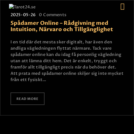
2025-05-26
0
Comments
Spådamer Online – Rådgivning med
Intuition, Närvaro och Tillgänglighet
HEM
I en tid där det mesta sker digitalt, har även den
ASTROLOGI
andliga vägledningen flyttat närmare. Tack vare
spådamer online kan du idag få personlig vägledning
STJÄRNTECKEN
utan att lämna ditt hem. Det är enkelt, tryggt och
TAROT
framför allt tillgängligt precis när du behöver det.
Att prata med spådamer online skiljer sig inte mycket
SPÅDAM-SIERSKA
från ett fysiskt…
BLOGG
JOBBA SOM SPÅDAM
READ MORE
BETALNING
FAQ
KONTAKTA OSS