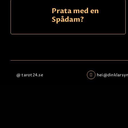
Prata med en
Spådam?
@ tarot24.se
hei@dinklarsy