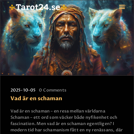
HEM
ASTROLOGI
STJÄRNTECKEN
TAROT
SPÅDAM-SIERSKA
BLOGG
2025-10-05
0
Comments
JOBBA SOM SPÅDAM
Vad är en schaman
BETALNING
FAQ
Vad är en schaman – en resa mellan världarna
Schaman – ett ord som väcker både nyfikenhet och
KONTAKTA OSS
fascination. Men vad är en schaman egentligen? I
modern tid har schamanism fått en ny renässans, där