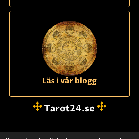
Läs i vår blogg
Tarot24.se
hei@dinklarsynte.no