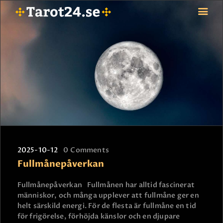
HEM
ASTROLOGI
STJÄRNTECKEN
TAROT
SPÅDAM-SIERSKA
BLOGG
2025-10-12
0
Comments
JOBBA SOM SPÅDAM
Fullmånepåverkan
BETALNING
FAQ
Fullmånepåverkan Fullmånen har alltid fascinerat
människor, och många upplever att fullmåne ger en
KONTAKTA OSS
helt särskild energi. För de flesta är fullmåne en tid
för frigörelse, förhöjda känslor och en djupare