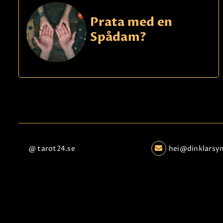
Prata med en
Spådam?
@ tarot24.se
hei@dinklarsy