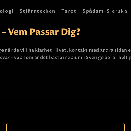
HEM
ologi
Stjärntecken
Tarot
Spådam-Sierska
ASTROLOGI
 – Vem Passar Dig?
STJÄRNTECKEN
TAROT
när de vill ha klarhet i livet, kontakt med andra sidan e
t svar – vad som är det bästa medium i Sverige beror helt
SPÅDAM-SIERSKA
BLOGG
JOBBA SOM SPÅDAM
BETALNING
FAQ