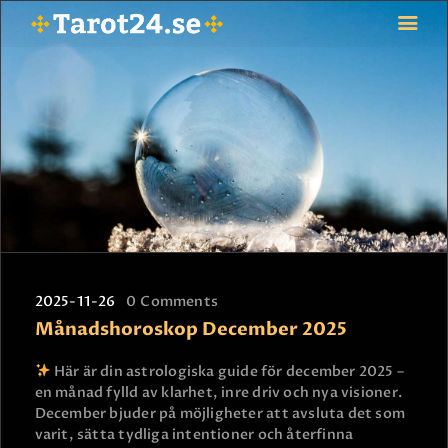
HEM
ASTROLOGI
STJÄRNTECKEN
TAROT
SPÅDAM-SIERSKA
BLOGG
2025-11-26
0
Comments
JOBBA SOM SPÅDAM
Månadshoroskop December 2025
BETALNING
FAQ
Här är din astrologiska guide för december 2025 –
en månad fylld av klarhet, inre driv och nya visioner.
KONTAKTA OSS
December bjuder på möjligheter att avsluta det som
varit, sätta tydliga intentioner och återfinna