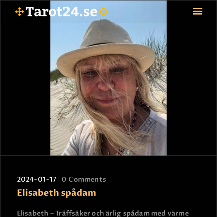
HEM
ASTROLOGI
STJÄRNTECKEN
TAROT
SPÅDAM-SIERSKA
BLOGG
JOBBA SOM SPÅDAM
BETALNING
FAQ
2024-01-17
0
Comments
Elisabeth spådam
KONTAKTA OSS
Elisabeth – Träffsäker och ärlig spådam med värme