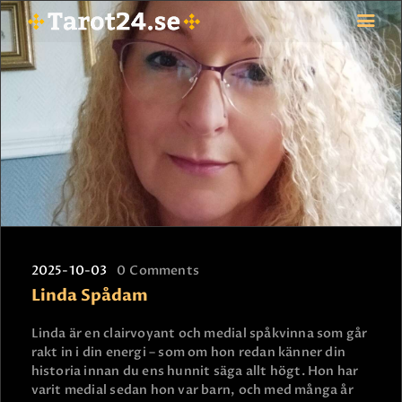
HEM
ASTROLOGI
STJÄRNTECKEN
TAROT
SPÅDAM-SIERSKA
BLOGG
2025-10-03
0
Comments
JOBBA SOM SPÅDAM
Linda Spådam
BETALNING
FAQ
Linda är en clairvoyant och medial spåkvinna som går
rakt in i din energi – som om hon redan känner din
KONTAKTA OSS
historia innan du ens hunnit säga allt högt. Hon har
varit medial sedan hon var barn, och med många år