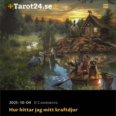
HEM
ASTROLOGI
STJÄRNTECKEN
TAROT
SPÅDAM-SIERSKA
BLOGG
JOBBA SOM SPÅDAM
BETALNING
FAQ
2025-10-04
0
Comments
KONTAKTA OSS
Hur hittar jag mitt kraftdjur