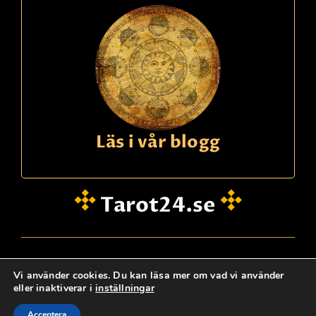
Läs i vår blogg
Tarot24.se
hei@dinklarsynte.no
Vi använder cookies. Du kan läsa mer om vad vi använder
eller inaktiverar i
inställningar
Personskydd
Logg Inn
Kontakta oss
@ tarot24.se
Acceptera