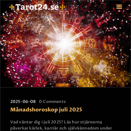
HEM
ASTROLOGI
STJÄRNTECKEN
TAROT
SPÅDAM-SIERSKA
BLOGG
JOBBA SOM SPÅDAM
BETALNING
2025-06-08
0
Comments
FAQ
Månadshoroskop juli 2025
KONTAKTA OSS
Vad väntar dig i juli 2025? Läs hur stjärnorna
påverkar kärlek, karriär och självkännedom under