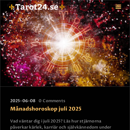
HEM
ASTROLOGI
STJÄRNTECKEN
TAROT
SPÅDAM-SIERSKA
BLOGG
JOBBA SOM SPÅDAM
BETALNING
2025-06-08
0
Comments
FAQ
Månadshoroskop juli 2025
KONTAKTA OSS
Vad väntar dig i juli 2025? Läs hur stjärnorna
påverkar kärlek, karriär och självkännedom under