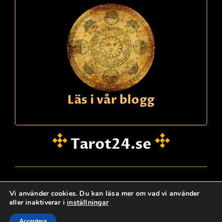
Läs i vår blogg
Tarot24.se
hei@dinklarsynte.no
Vi använder cookies. Du kan läsa mer om vad vi använder
eller inaktiverar i
inställningar
Personskydd
Logg Inn
Kontakta oss
@ tarot24.se
Acceptera