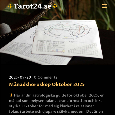
HEM
ASTROLOGI
STJÄRNTECKEN
TAROT
SPÅDAM-SIERSKA
BLOGG
2025-09-20
0
Comments
JOBBA SOM SPÅDAM
Månadshoroskop Oktober 2025
BETALNING
FAQ
Här är din astrologiska guide för oktober 2025, en
månad som belyser balans, transformation och inre
KONTAKTA OSS
styrka. Oktober för med sig klarhet i relationer,
fokus i arbete och djupare självkännedom. Det är en