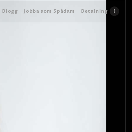
Blogg
Jobba som Spådam
Betalning