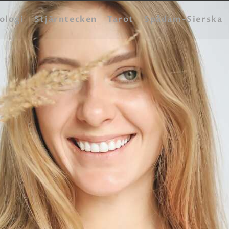
HEM
ologi
Stjärntecken
Tarot
Spådam-Sierska
ASTROLOGI
STJÄRNTECKEN
TAROT
SPÅDAM-SIERSKA
BLOGG
JOBBA SOM SPÅDAM
BETALNING
FAQ