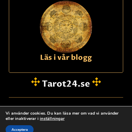
Läs i vår blogg
Tarot24.se
hei@dinklarsynte.no
Vi använder cookies. Du kan läsa mer om vad vi använder
eller inaktiverar i
inställningar
Personskydd
Logg Inn
Kontakta oss
@ tarot24.se
Acceptera