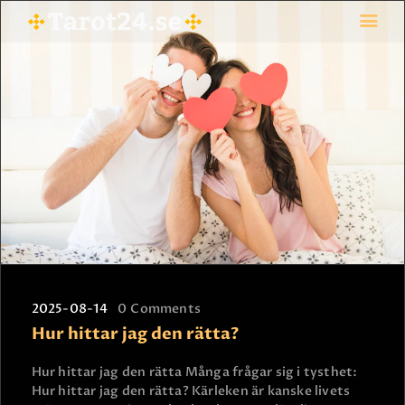
HEM
ASTROLOGI
STJÄRNTECKEN
TAROT
SPÅDAM-SIERSKA
BLOGG
JOBBA SOM SPÅDAM
BETALNING
2025-08-14
0
Comments
Hur hittar jag den rätta?
FAQ
KONTAKTA OSS
Hur hittar jag den rätta Många frågar sig i tysthet:
Hur hittar jag den rätta? Kärleken är kanske livets