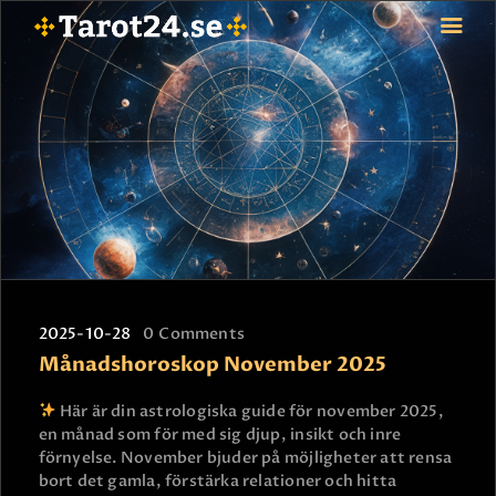
HEM
ASTROLOGI
STJÄRNTECKEN
TAROT
SPÅDAM-SIERSKA
BLOGG
2025-10-28
0
Comments
JOBBA SOM SPÅDAM
Månadshoroskop November 2025
BETALNING
FAQ
Här är din astrologiska guide för november 2025,
en månad som för med sig djup, insikt och inre
KONTAKTA OSS
förnyelse. November bjuder på möjligheter att rensa
bort det gamla, förstärka relationer och hitta