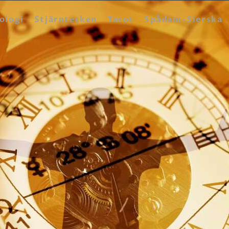
HEM
ologi
Stjärntecken
Tarot
Spådam-Sierska
ASTROLOGI
STJÄRNTECKEN
TAROT
SPÅDAM-SIERSKA
BLOGG
JOBBA SOM SPÅDAM
BETALNING
FAQ