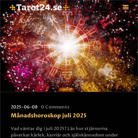
HEM
ASTROLOGI
STJÄRNTECKEN
TAROT
SPÅDAM-SIERSKA
BLOGG
JOBBA SOM SPÅDAM
BETALNING
2025-06-08
0
Comments
FAQ
Månadshoroskop juli 2025
KONTAKTA OSS
Vad väntar dig i juli 2025? Läs hur stjärnorna
påverkar kärlek, karriär och självkännedom under