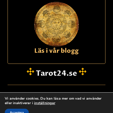
Läs i vår blogg
Tarot24.se
hei@dinklarsynte.no
Vi använder cookies. Du kan läsa mer om vad vi använder
eller inaktiverar i
inställningar
Personskydd
Logg Inn
Kontakta oss
@ tarot24.se
Acceptera