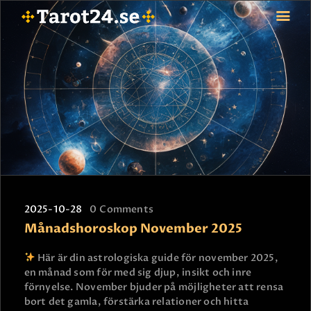
HEM
ASTROLOGI
STJÄRNTECKEN
TAROT
SPÅDAM-SIERSKA
BLOGG
2025-10-28
0
Comments
JOBBA SOM SPÅDAM
Månadshoroskop November 2025
BETALNING
FAQ
Här är din astrologiska guide för november 2025,
en månad som för med sig djup, insikt och inre
KONTAKTA OSS
förnyelse. November bjuder på möjligheter att rensa
bort det gamla, förstärka relationer och hitta