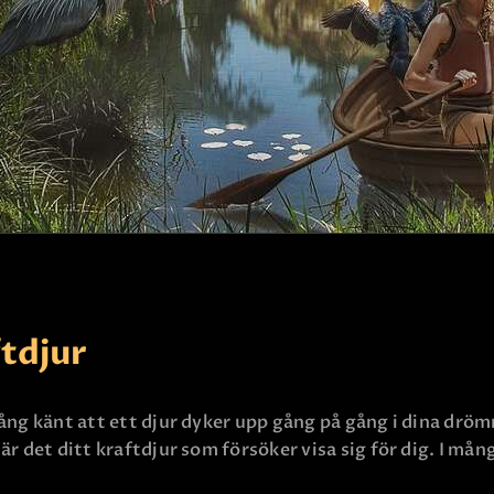
KONTAKTA OSS
ftdjur
ng känt att ett djur dyker upp gång på gång i dina drömma
är det ditt kraftdjur som försöker visa sig för dig. I må