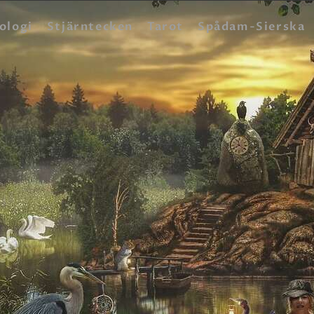
HEM
ologi
Stjärntecken
Tarot
Spådam-Sierska
ASTROLOGI
STJÄRNTECKEN
TAROT
SPÅDAM-SIERSKA
BLOGG
JOBBA SOM SPÅDAM
BETALNING
FAQ