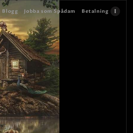
Blogg
Jobba som Spådam
Betalning