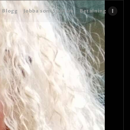
Blogg
Jobba som Spådam
Betalning