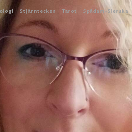
HEM
ologi
Stjärntecken
Tarot
Spådam-Sierska
ASTROLOGI
STJÄRNTECKEN
TAROT
SPÅDAM-SIERSKA
BLOGG
JOBBA SOM SPÅDAM
BETALNING
FAQ