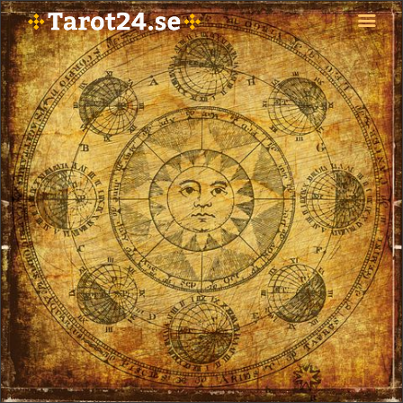
HEM
ASTROLOGI
STJÄRNTECKEN
TAROT
SPÅDAM-SIERSKA
BLOGG
JOBBA SOM SPÅDAM
BETALNING
FAQ
KONTAKTA OSS