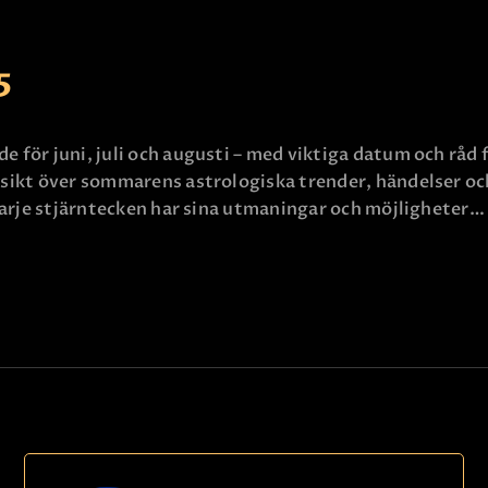
KONTAKTA OSS
5
för juni, juli och augusti – med viktiga datum och råd f
ikt över sommarens astrologiska trender, händelser och 
Varje stjärntecken har sina utmaningar och möjligheter…