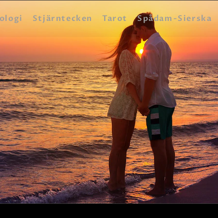
HEM
ologi
Stjärntecken
Tarot
Spådam-Sierska
ASTROLOGI
STJÄRNTECKEN
TAROT
SPÅDAM-SIERSKA
BLOGG
JOBBA SOM SPÅDAM
BETALNING
FAQ