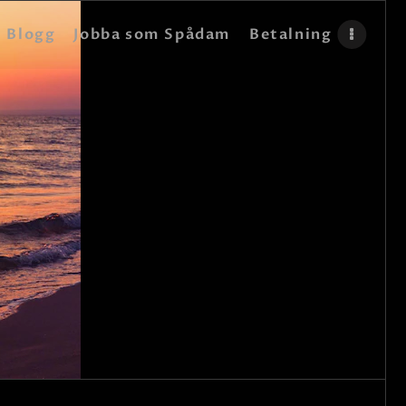
Blogg
Jobba som Spådam
Betalning