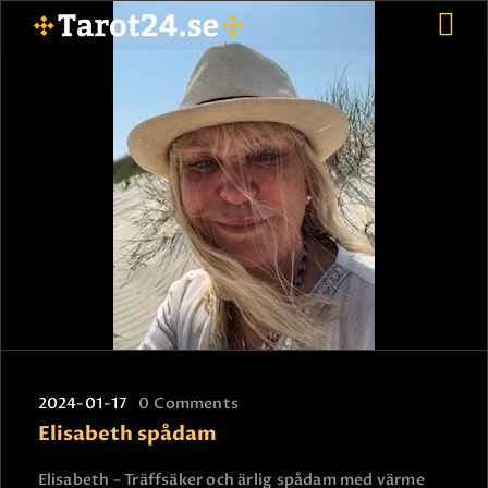
HEM
ASTROLOGI
STJÄRNTECKEN
TAROT
SPÅDAM-SIERSKA
BLOGG
JOBBA SOM SPÅDAM
BETALNING
FAQ
2024-01-17
0
Comments
Elisabeth spådam
KONTAKTA OSS
Elisabeth – Träffsäker och ärlig spådam med värme