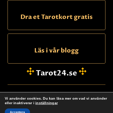
Dra et Tarotkort gratis
Läs i vår blogg
Tarot24.se
hei@dinklarsynte.no
Vi använder cookies. Du kan läsa mer om vad vi använder
eller inaktiverar i
inställningar
Personskydd
Logg Inn
Kontakta oss
@ tarot24.se
Acceptera