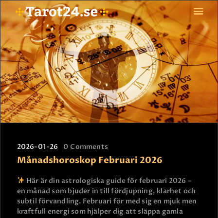
HEM
ASTROLOGI
STJÄRNTECKEN
TAROT
SPÅDAM-SIERSKA
BLOGG
2026-01-26
0
Comments
JOBBA SOM SPÅDAM
Månadshoroskop Februari 2026
BETALNING
FAQ
Här är din astrologiska guide för februari 2026 –
en månad som bjuder in till fördjupning, klarhet och
KONTAKTA OSS
subtil förvandling. Februari för med sig en mjuk men
kraftfull energi som hjälper dig att släppa gamla