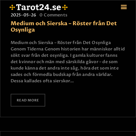
2025-05-26
0
Comments
Medium och Sierska – Röster från Det
Osynliga
HEM
Medium och Sierska – Röster från Det Osynliga
Genom Tiderna Genom historien har människor alltid
ASTROLOGI
sökt svar från det osynliga. I gamla kulturer fanns
STJÄRNTECKEN
det kvinnor och män med särskilda gåvor – de som
TAROT
kunde känna det andra inte såg, höra det som inte
sades och förmedla budskap från andra världar.
SPÅDAM-SIERSKA
Dessa kallades ofta sierskor…
BLOGG
JOBBA SOM SPÅDAM
READ MORE
BETALNING
FAQ
KONTAKTA OSS