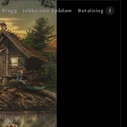
Blogg
Jobba som Spådam
Betalning