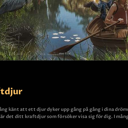
KONTAKTA OSS
ftdjur
ng känt att ett djur dyker upp gång på gång i dina drömma
är det ditt kraftdjur som försöker visa sig för dig. I må