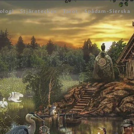
HEM
ologi
Stjärntecken
Tarot
Spådam-Sierska
ASTROLOGI
STJÄRNTECKEN
TAROT
SPÅDAM-SIERSKA
BLOGG
JOBBA SOM SPÅDAM
BETALNING
FAQ