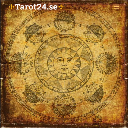
HEM
ASTROLOGI
STJÄRNTECKEN
TAROT
SPÅDAM-SIERSKA
BLOGG
JOBBA SOM SPÅDAM
BETALNING
FAQ
KONTAKTA OSS