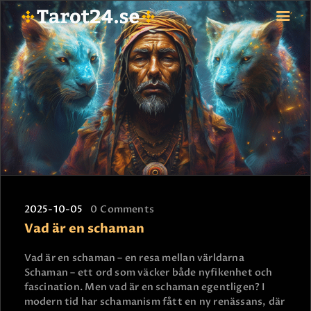
HEM
ASTROLOGI
STJÄRNTECKEN
TAROT
SPÅDAM-SIERSKA
BLOGG
2025-10-05
0
Comments
JOBBA SOM SPÅDAM
Vad är en schaman
BETALNING
FAQ
Vad är en schaman – en resa mellan världarna
Schaman – ett ord som väcker både nyfikenhet och
KONTAKTA OSS
fascination. Men vad är en schaman egentligen? I
modern tid har schamanism fått en ny renässans, där