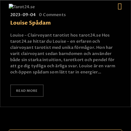
2023-09-04
0
Comments
Louise Spådam
HEM
Louise – Clairvoyant tarotist hos tarot24.se Hos
tarot24.se hittar du Louise – en erfaren och
ASTROLOGI
clairvoyant tarotist med unika förmågor. Hon har
STJÄRNTECKEN
varit clairvoyant sedan barndomen och använder
TAROT
både sin starka intuition, tarotkort och pendel för
att ge dig tydliga och ärliga svar. Louise är en varm
SPÅDAM-SIERSKA
och öppen spådam som lätt tar in energier…
BLOGG
JOBBA SOM SPÅDAM
READ MORE
BETALNING
FAQ
KONTAKTA OSS