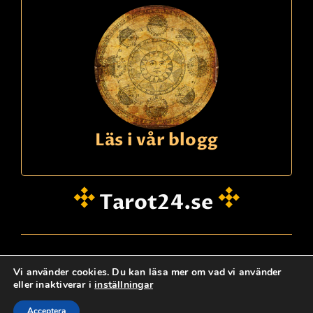
Läs i vår blogg
Tarot24.se
hei@dinklarsynte.no
Vi använder cookies. Du kan läsa mer om vad vi använder
eller inaktiverar i
inställningar
Personskydd
Logg Inn
Kontakta oss
@ tarot24.se
Acceptera