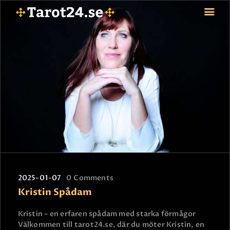
HEM
ASTROLOGI
STJÄRNTECKEN
TAROT
SPÅDAM-SIERSKA
BLOGG
JOBBA SOM SPÅDAM
BETALNING
2025-01-07
0
Comments
FAQ
Kristin Spådam
KONTAKTA OSS
Kristin – en erfaren spådam med starka förmågor
Välkommen till tarot24.se, där du möter Kristin, en