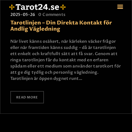
2025-05-26
0
Comments
Tarotlinjen – Din Direkta Kontakt för
Andlig Vägledning
HEM
När livet känns osäkert, när kärleken väcker frågor
eller när framtiden känns suddig – då är tarotlinjen
ASTROLOGI
ett enkelt och kraftfullt sätt att få svar. Genom att
STJÄRNTECKEN
ringa tarotlinjen får du kontakt med en erfaren
TAROT
spådam eller ett medium som använder tarotkort för
att ge dig tydlig och personlig vägledning.
SPÅDAM-SIERSKA
Tarotlinjen är öppen dygnet runt…
BLOGG
JOBBA SOM SPÅDAM
READ MORE
BETALNING
FAQ
KONTAKTA OSS