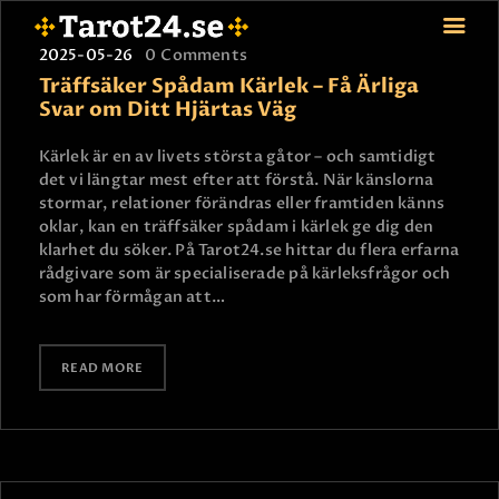
2025-05-26
0
Comments
Träffsäker Spådam Kärlek – Få Ärliga
Svar om Ditt Hjärtas Väg
HEM
Kärlek är en av livets största gåtor – och samtidigt
det vi längtar mest efter att förstå. När känslorna
ASTROLOGI
stormar, relationer förändras eller framtiden känns
STJÄRNTECKEN
oklar, kan en träffsäker spådam i kärlek ge dig den
TAROT
klarhet du söker. På Tarot24.se hittar du flera erfarna
rådgivare som är specialiserade på kärleksfrågor och
SPÅDAM-SIERSKA
som har förmågan att…
BLOGG
JOBBA SOM SPÅDAM
READ MORE
BETALNING
FAQ
KONTAKTA OSS