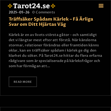
2025-05-26
0
Comments
Träffsäker Spådam Kärlek – Få Ärliga
Svar om Ditt Hjärtas Väg
HEM
Kärlek är en av livets största gåtor – och samtidigt
det vi längtar mest efter att förstå. När känslorna
ASTROLOGI
stormar, relationer förändras eller framtiden känns
STJÄRNTECKEN
oklar, kan en träffsäker spådam i kärlek ge dig den
TAROT
klarhet du söker. På Tarot24.se hittar du flera erfarna
rådgivare som är specialiserade på kärleksfrågor och
SPÅDAM-SIERSKA
som har förmågan att…
BLOGG
JOBBA SOM SPÅDAM
READ MORE
BETALNING
FAQ
KONTAKTA OSS