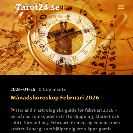
HEM
ASTROLOGI
STJÄRNTECKEN
TAROT
SPÅDAM-SIERSKA
BLOGG
2026-01-26
0
Comments
JOBBA SOM SPÅDAM
Månadshoroskop Februari 2026
BETALNING
FAQ
Här är din astrologiska guide för februari 2026 –
en månad som bjuder in till fördjupning, klarhet och
KONTAKTA OSS
subtil förvandling. Februari för med sig en mjuk men
kraftfull energi som hjälper dig att släppa gamla