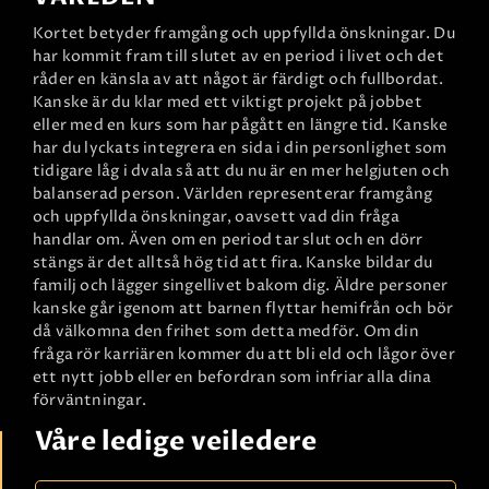
Kortet betyder framgång och uppfyllda önskningar. Du
har kommit fram till slutet av en period i livet och det
råder en känsla av att något är färdigt och fullbordat.
Kanske är du klar med ett viktigt projekt på jobbet
eller med en kurs som har pågått en längre tid. Kanske
har du lyckats integrera en sida i din personlighet som
tidigare låg i dvala så att du nu är en mer helgjuten och
balanserad person. Världen representerar framgång
och uppfyllda önskningar, oavsett vad din fråga
handlar om. Även om en period tar slut och en dörr
stängs är det alltså hög tid att fira. Kanske bildar du
familj och lägger singellivet bakom dig. Äldre personer
kanske går igenom att barnen flyttar hemifrån och bör
då välkomna den frihet som detta medför. Om din
fråga rör karriären kommer du att bli eld och lågor över
ett nytt jobb eller en befordran som infriar alla dina
förväntningar.
Våre ledige veiledere