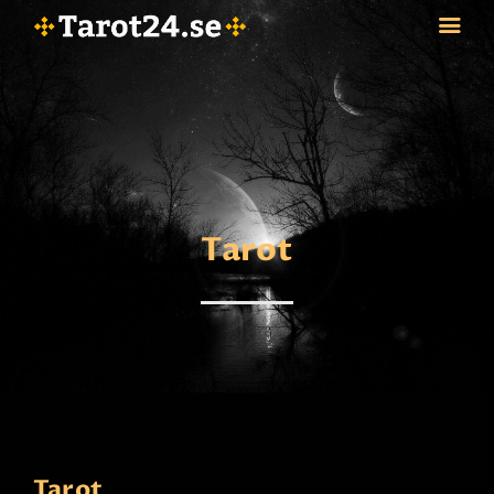
HEM
ASTROLOGI
STJÄRNTECKEN
Tarot
TAROT
SPÅDAM-SIERSKA
BLOGG
JOBBA SOM SPÅDAM
BETALNING
FAQ
KONTAKTA OSS
Tarot