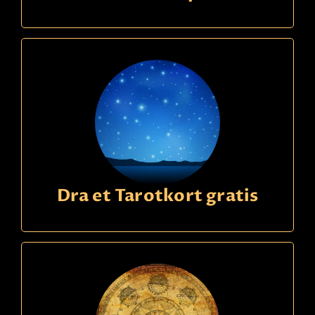
känslor och tankar.
Les mer
Faktura
betaling
Dra et Tarotkort gratis
Ring
09391340
kode
608
Ina
22,90 Sek
p/m