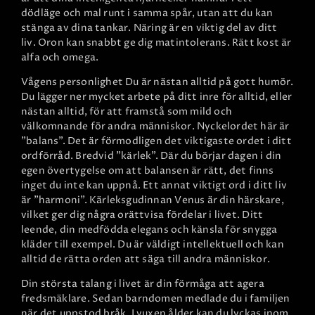
dödläge och mal runt i samma spår, utan att du kan
stänga av dina tankar. Näring är en viktig del av ditt
liv. Oron kan snabbt ge dig matintolerans. Rätt kost är
alfa och omega.
Vågens personlighet
Du är nästan alltid på gott humör.
Du lägger ner mycket arbete på ditt inre för alltid, eller
nästan alltid, för att framstå som mild och
välkomnande för andra människor. Nyckelordet här är
"balans". Det är förmodligen det viktigaste ordet i ditt
ordförråd. Bredvid "kärlek". Där du börjar dagen i din
egen övertygelse om att balansen är rätt, det finns
inget du inte kan uppnå. Ett annat viktigt ord i ditt liv
är "harmoni". Kärleksgudinnan Venus är din härskare,
vilket ger dig några orättvisa fördelar i livet. Ditt
leende, din medfödda elegans och känsla för snygga
kläder till exempel. Du är väldigt intellektuell och kan
alltid de rätta orden att säga till andra människor.
Din största talang i livet är din förmåga att agera
fredsmäklare. Sedan barndomen medlade du i familjen
när det uppstod bråk. I vuxen ålder kan du lyckas inom