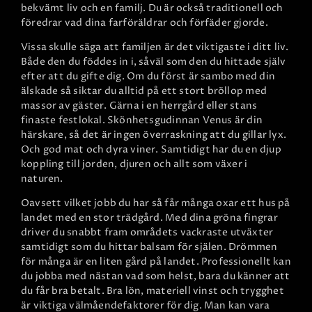
bekvämt liv och en familj. Du är också traditionell och
föredrar vad dina farföräldrar och förfäder gjorde.
Vissa skulle säga att familjen är det viktigaste i ditt liv.
Både den du föddes in i, såväl som den du hittade själv
efter att du gifte dig. Om du först är sambo med din
älskade så siktar du alltid på ett stort bröllop med
massor av gäster. Gärna i en herrgård eller stans
finaste festlokal. Skönhetsgudinnan Venus är din
härskare, så det är ingen överraskning att du gillar lyx.
Och god mat och dyra viner. Samtidigt har du en djup
koppling till jorden, djuren och allt som växer i
naturen.
Oavsett vilket jobb du har så får många oxar ett hus på
landet med en stor trädgård. Med dina gröna fingrar
driver du snabbt fram områdets vackraste utväxter
samtidigt som du hittar balsam för själen. Drömmen
för många är en liten gård på landet. Professionellt kan
du jobba med nästan vad som helst, bara du känner att
du får bra betalt. Bra lön, materiell vinst och trygghet
är viktiga välmåendefaktorer för dig. Man kan vara