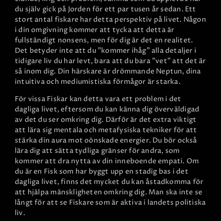
du själv gick på Jorden för ett par tusen år sedan. Ett
stort antal fiskare har detta perspektiv på livet. Någon
i din omgivning kommer att tycka att detta är
fullständigt nonsens, men för dig är det en realitet.
Det betyder inte att du "kommer ihåg" alla detaljer i
tidigare liv du har levt, bara att du bara "vet" att det är
så inom dig. Din härskare är drömmande Neptun, dina
intuitiva och mediumistiska förmågor är starka.
För vissa Fiskar kan detta vara ett problem i det
dagliga livet, eftersom du kan känna dig överväldigad
av det du ser omkring dig. Därför är det extra viktigt
att lära sig mentala och metafysiska tekniker för att
stärka din aura mot oönskade energier. Du bör också
lära dig att sätta tydliga gränser för andra, som
kommer att dra nytta av din inneboende empati. Om
du är en Fisk som har byggt upp en stadig bas i det
dagliga livet, finns det mycket du kan åstadkomma för
att hjälpa mänskligheten omkring dig. Man ska inte se
långt för att se Fiskare som är aktiva i landets politiska
liv.