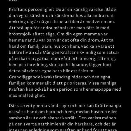
Kräftans personlighet
Du är en känslig varelse. Både
dina egna känslor och känslorna hos alla andra runt
omkring dig är något du hela tiden är medveten om.
Att stå upp för andra människor man fått in med
bröstmjölk så att säga. Om din egen mamma var
hemma när du var barn är det ofta din dröm. Att ta
hand om familj, barn, hus och hem, vad kan vara ett
bättre liv än så? Mången Kräftans kvinnlig som satsar
på en karriär, gärna inom vård och omsorg, catering,
hem och inredning, skola och liknande, lägger bort
detta när deras egna barn blir ett faktum.
Grundläggande karaktärsdrag råder och den egna
familjen kommer alltid att prioriteras. Vissa manliga
Kräftan kan också ha en period som hemmapappa med
maximal ledighet.
Där stereotyperna vänds upp och ner kan Kräftepappa
också ta hand om barn och hem, medan hustrun eller
sambon är ute och skapar karriär. Den vackra månen
på den svarta natthimlen är din härskare, och det är
inte utan anledning som Kräftan är känd för att vara