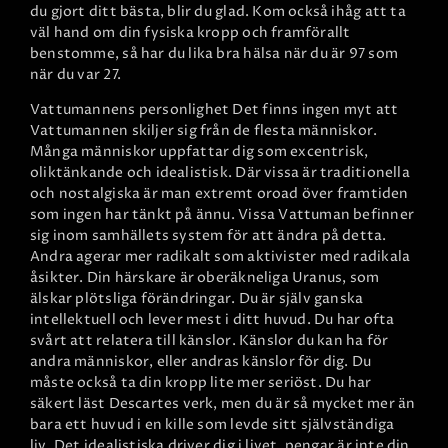
du gjort ditt bästa, blir du glad. Kom också ihåg att ta
väl hand om din fysiska kropp och framförallt
benstomme, så har du lika bra hälsa när du är 97 som
när du var 27.
Vattumannens personlighet
Det finns ingen myt att
Vattumannen skiljer sig från de flesta människor.
Många människor uppfattar dig som excentrisk,
oliktänkande och idealistisk. Där vissa är traditionella
och nostalgiska är man extremt oroad över framtiden
som ingen har tänkt på ännu. Vissa Vattuman befinner
sig inom samhällets system för att ändra på detta.
Andra agerar mer radikalt som aktivister med radikala
åsikter. Din härskare är oberäkneliga Uranus, som
älskar plötsliga förändringar. Du är själv ganska
intellektuell och lever mest i ditt huvud.
Du har ofta
svårt att relatera till känslor. Känslor du kan ha för
andra människor, eller andras känslor för dig. Du
måste också ta din kropp lite mer seriöst. Du har
säkert läst Descartes verk, men du är så mycket mer än
bara ett huvud i en kille som levde sitt självständiga
liv. Det idealistiska driver dig i livet, pengar är inte din