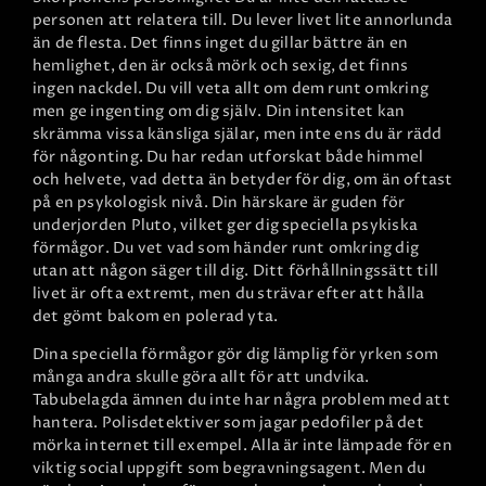
personen att relatera till. Du lever livet lite annorlunda
än de flesta. Det finns inget du gillar bättre än en
hemlighet, den är också mörk och sexig, det finns
ingen nackdel. Du vill veta allt om dem runt omkring
men ge ingenting om dig själv. Din intensitet kan
skrämma vissa känsliga själar, men inte ens du är rädd
för någonting. Du har redan utforskat både himmel
och helvete, vad detta än betyder för dig, om än oftast
på en psykologisk nivå. Din härskare är guden för
underjorden Pluto, vilket ger dig speciella psykiska
förmågor. Du vet vad som händer runt omkring dig
utan att någon säger till dig. Ditt förhållningssätt till
livet är ofta extremt, men du strävar efter att hålla
det gömt bakom en polerad yta.
Dina speciella förmågor gör dig lämplig för yrken som
många andra skulle göra allt för att undvika.
Tabubelagda ämnen du inte har några problem med att
hantera. Polisdetektiver som jagar pedofiler på det
mörka internet till exempel. Alla är inte lämpade för en
viktig social uppgift som begravningsagent. Men du