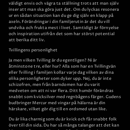
väldigt envis och vägra ta ställning trots att man själv
inser att man ska göra just det. Om du lyckas resonera
ur en sådan situation kan du ge dig själv en klapp på
axeln. Förändringar i din familjerutin är det du vill
undvika och frukta mest i livet. Samtidigt är förnyelse
och inspiration utifrån det som har störst potential
att berika ditt liv.
Tvillingens personlighet
Ja men vilken Tvilling är du egentligen? Ni är
åtminstone tre, eller hur? Alla som har en Tvillingvän
eller Tvilling i familjen kollar varje dag vilken av dina
olika personligheter som dyker upp. Nej, du är inte
schizofren, men från barndomen har du varit
medveten om att ni var flera. Ditt humör förändras
snabbt som kvicksilver med regnbågens färger. Gudens
budbringer Mercur med vingar på hälarna är din
härskare, vilket gör dig till en ordsmed utan like.
Du är lika charmig som du är kvick och får snabbt folk
över till din sida. Du har så många talanger att det kan