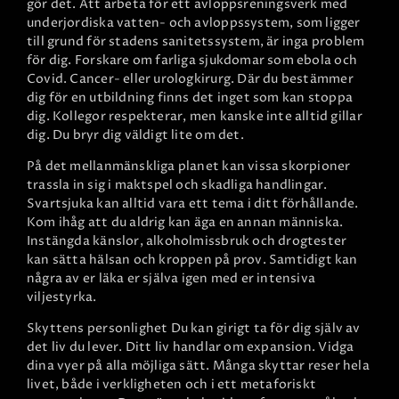
gör det. Att arbeta för ett avloppsreningsverk med
underjordiska vatten- och avloppssystem, som ligger
till grund för stadens sanitetssystem, är inga problem
för dig. Forskare om farliga sjukdomar som ebola och
Covid. Cancer- eller urologkirurg. Där du bestämmer
dig för en utbildning finns det inget som kan stoppa
dig. Kollegor respekterar, men kanske inte alltid gillar
dig. Du bryr dig väldigt lite om det.
På det mellanmänskliga planet kan vissa skorpioner
trassla in sig i maktspel och skadliga handlingar.
Svartsjuka kan alltid vara ett tema i ditt förhållande.
Kom ihåg att du aldrig kan äga en annan människa.
Instängda känslor, alkoholmissbruk och drogtester
kan sätta hälsan och kroppen på prov. Samtidigt kan
några av er läka er själva igen med er intensiva
viljestyrka.
Skyttens personlighet
Du kan girigt ta för dig själv av
det liv du lever. Ditt liv handlar om expansion. Vidga
dina vyer på alla möjliga sätt. Många skyttar reser hela
livet, både i verkligheten och i ett metaforiskt