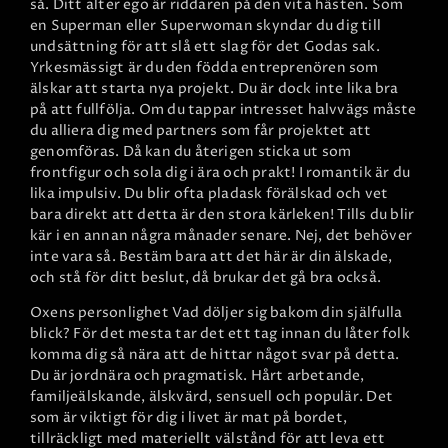
så. Ditt alter ego är riddaren på den vita hästen. Som
en Superman eller Superwoman skyndar du dig till
undsättning för att slå ett slag för det Godas sak.
Yrkesmässigt är du den födda entreprenören som
älskar att starta nya projekt. Du är dock inte lika bra
på att fullfölja. Om du tappar intresset halvvägs måste
du alliera dig med partners som får projektet att
genomföras. Då kan du återigen sticka ut som
frontfigur och sola dig i ära och prakt! I romantik är du
lika impulsiv. Du blir ofta pladask förälskad och vet
bara direkt att detta är den stora kärleken! Tills du blir
kär i en annan några månader senare. Nej, det behöver
inte vara så. Bestäm bara att det här är din älskade,
och stå för ditt beslut, då brukar det gå bra också.
Oxens personlighet
Vad döljer sig bakom din själfulla
blick? För det mesta tar det ett tag innan du låter folk
komma dig så nära att de hittar något svar på detta.
Du är jordnära och pragmatisk. Hårt arbetande,
familjeälskande, älskvärd, sensuell och populär. Det
som är viktigt för dig i livet är mat på bordet,
tillräckligt med materiellt välstånd för att leva ett