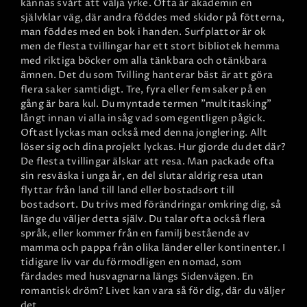
kännas svårt att välja yrke. Ofta är akademin en
självklar väg, där andra föddes med skidor på fötterna,
man föddes med en bok i handen. Surfplattor är ok
men de flesta tvillingar har ett stort bibliotek hemma
med riktiga böcker om alla tänkbara och otänkbara
ämnen.
Det du som Tvilling hanterar bäst är att göra
flera saker samtidigt. Tre, fyra eller fem saker på en
gång är bara kul. Du myntade termen "multitasking"
långt innan vi alla insåg vad som egentligen pågick.
Oftast lyckas man också med denna jonglering. Allt
löser sig och dina projekt lyckas. Hur gjorde du det där?
De flesta tvillingar älskar att resa. Man packade ofta
sin resväska i unga år, en del slutar aldrig resa utan
flyttar från land till land eller bostadsort till
bostadsort. Du trivs med förändringar omkring dig, så
länge du väljer detta själv. Du talar ofta också flera
språk, eller kommer från en familj bestående av
mamma och pappa från olika länder eller kontinenter. I
tidigare liv var du förmodligen en nomad, som
färdades med husvagnarna längs Sidenvägen. En
romantisk dröm? Livet kan vara så för dig, där du väljer
det.