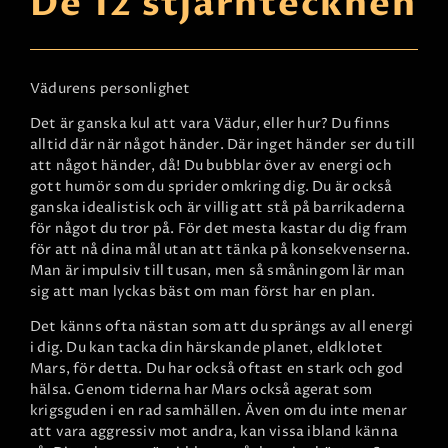
De 12 stjärntecknen
Vädurens personlighet
Det är ganska kul att vara Vädur, eller hur? Du finns
alltid där när något händer. Där inget händer ser du till
att något händer, då! Du bubblar över av energi och
gott humör som du sprider omkring dig. Du är också
ganska idealistisk och är villig att stå på barrikaderna
för något du tror på. För det mesta kastar du dig fram
för att nå dina mål utan att tänka på konsekvenserna.
Man är impulsiv till tusan, men så småningom lär man
sig att man lyckas bäst om man först har en plan.
Det känns ofta nästan som att du sprängs av all energi
i dig. Du kan tacka din härskande planet, eldklotet
Mars, för detta. Du har också oftast en stark och god
hälsa. Genom tiderna har Mars också agerat som
krigsguden i en rad samhällen. Även om du inte menar
att vara aggressiv mot andra, kan vissa ibland känna