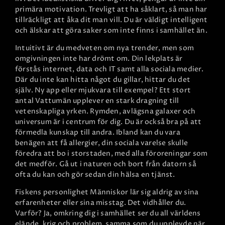
primära motivation. Trevligt att ha såklart, så man har
tillräckligt att åka dit man vill. Du är väldigt intelligent
och älskar att göra saker som inte finns i samhället än.
Intuitivt är du medveten om nya trender, men som
omgivningen inte har drömt om. Din lekplats är
förstås internet, data och IT samt alla sociala medier.
Där du inte kan hitta något du gillar, hittar du det
själv. Ny app eller mjukvara till exempel? Ett stort
antal Vattumän upplever en stark dragning till
vetenskapliga yrken. Rymden, avlägsna galaxer och
universum är i centrum för dig. Du är också bra på att
förmedla kunskap till andra. Ibland kan du vara
benägen att få allergier, din sociala varelse skulle
föredra att bo i storstaden, med alla föroreningar som
det medför. Gå ut i naturen och bort från datorn så
ofta du kan och gör sedan din hälsa en tjänst.
Fiskens personlighet
Människor lär sig aldrig av sina
erfarenheter eller sina misstag. Det vidhåller du.
Varför? Ja, omkring dig i samhället ser du all världens
elände, krig och problem, samma som du upplevde när