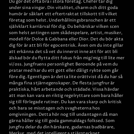
Du gör det ofta bra i stora företag. Chefer tar dig
under sina vingar. Din vitalitet, charm och ditt goda
humör är såklart ett eftertraktat tillskott till vilket
företag som helst. Underhållningsbranschen är ett
självklart karriärval för dig. Du behärskar vilken scen
som helst antingen som skådespelare, artist, musiker,
modell för Dolce & Gabbana eller Dior. Det du bör akta
dig för är att bli för egocentrisk. Även om du inte gillar
att erkänna det så vet du innerst inne att för att bli
älskad bör du flytta ditt fokus från mig/mig till lite mer
vi/oss.
Jungfruens personlighet
Beroende på vem du
pratar med har du ett gott eller dåligt rykte som går
före dig. Egentligen är detta lite orättvist då du har så
många fina stjärnegenskaper. De flesta jungfrur är
praktiska, hårt arbetande och städade. Vissa hävdar
att man kan vara en riktig regelryttare som bara håller
sig till förlegade rutiner. Du kan vara skarp och kritisk
och bara se misstagen och svagheterna hos
omgivningen. Detta hör nog till undantagen då man
gärna håller sig till goda gammaldags folksed. Som
jungfru delar du din härskare, gudarnas budbärare,
Merkur, med det intelligenta stjärntecknet