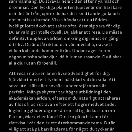
sammanhang. Du strävar hela tiden efter nya mål och
drömmar. Den lyckliga planeten Jupiter är din härskare
och det är från Jupiter du har ditt smittande goda och
optimistiska humör. Vissa hävdar att du föddes
lyckligt lottad och att saker ofta löser sig bara för dig.
Du är väldigt intellektuell. Du älskar att resa. Du måste
definitivt uppleva världen omkring dig minst en gång i
ditt liv. Du är utåtriktad och vän med alla, oavsett
vilken kultur de kommer ifrån. Undantaget är om
någon misshandlar djur, då blir man rasande. Du älskar
alla djur utan förbehåll.
Att resa i naturen är en livsnödvändighet för dig.
Självklart med ett fyrbent pälsblad vid din sida. Att
sova ute i tält eller sovsäck under stjärnorna är
perfekt. Många skyttar tar högre utbildning i den
akademiska världen, eftersom du naturligt attraheras
av filosofi och strävan efter ett högre medvetande.
Ingenting gläder dig mer än en saftig diskussion om
Platon, Marx eller Kant! Din tro på och kamp för
rättvisa i världen är ett återkommande tema. Du är
villig att stå på barrikaderna för något du tycker är