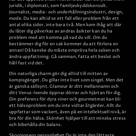
juridik, i diplomati, som familjeskyddskonsult.
Journalist, media- och underhållningsindustri, design,
mode. Du kan alltid se ett fall eller problem från ett
antal olika sidor, inte bara två. Men kom ihåg att där
du låter dig påverkas av andras åsikter kan du ha
problem med att komma på vad du vill. Om du
bestämmer dig för en sak kommer du att förlora en
annan! Då kanske du måste ompröva hela saken och
ändra uppfattning. Gå samman, fatta ett beslut och
håll fast vid det.
Din naturliga charm gör dig alltid till mitten av
kompisgänget. Du gillar inte livet som singel. Men det
är ganska sällsynt. Glamour är ditt mellannamn och
ditt Venus-leende öppnar dörrar och hjärtan för dig.
Din preferens för dyra viner och gourmetmat kan bli
ett hälsoproblem om du inte vidtar åtgärder. Allt du
uppfattar som vackert, även på en intellektuell nivå, är
bra för din hälsa. Skönhet hjälper till att minska stress
och bibehålla din balans.
Skorpionens personlighet
Du är inte den lättaste