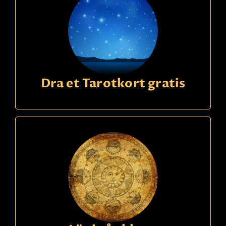
Dra et Tarotkort gratis
Ring
09391340
kode
276
Elisabeth
22,90 Sek
p/m
Svensk spådam. Få hjälp med nuet och vad
framtiden har för dig! Träffsäker och
eftertraktad. Fråga mig gärna om kärlek, arbete,
ekonomi och relationer.
Les mer