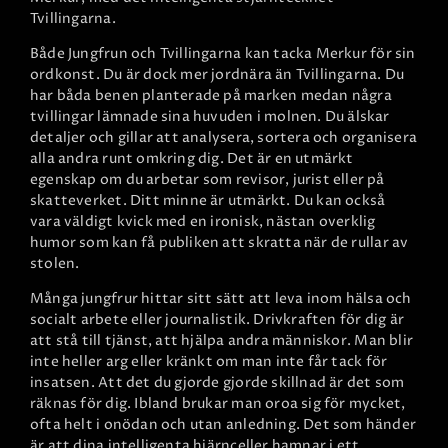
Tvillingarna.
Både Jungfrun och Tvillingarna kan tacka Merkur för sin
ordkonst. Du är dock mer jordnära än Tvillingarna. Du
har båda benen planterade på marken medan några
tvillingar lämnade sina huvuden i molnen. Du älskar
detaljer och gillar att analysera, sortera och organisera
alla andra runt omkring dig. Det är en utmärkt
egenskap om du arbetar som revisor, jurist eller på
skatteverket. Ditt minne är utmärkt. Du kan också
vara väldigt kvick med en ironisk, nästan overklig
humor som kan få publiken att skratta när de rullar av
stolen.
Många jungfrur hittar sitt sätt att leva inom hälsa och
socialt arbete eller journalistik. Drivkraften för dig är
att stå till tjänst, att hjälpa andra människor. Man blir
inte heller arg eller kränkt om man inte får tack för
insatsen. Att det du gjorde gjorde skillnad är det som
räknas för dig. Ibland brukar man oroa sig för mycket,
ofta helt i onödan och utan anledning. Det som händer
är att dina intelligenta hjärnceller hamnar i ett