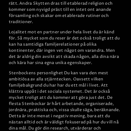
rätt. Andra Skytten dras till etablerad religion och
kommer som nyvigd präst till en intet ont anande
församling och skakar om etablerade rutiner och
traditioner.
Lojalitet mot en partner under hela livet du är känd
för. Så mycket som du reser är det också troligt att du
kan ha samtidiga familjerelationer på olika
kontinenter, där ingen vet något om varandra. Men
det är aldrig din avsikt att skada någon, alla dina nära
och kära har sina egna unika egenskaper.
Stenbockens personlighet
Du kan vara den mest
ambitiösa av alla stjärntecken. Oavsett vilken
familjebakgrund du har har du ett mål i livet. Att
klättra uppåt i det sociala systemet. Det är också
mycket troligt att du kommer att göra just det. De
flesta Stenbockar är hårt arbetande, organiserade,
jordnära, praktiska och, vissa skulle säga, beräknande.
Detta är inte menat i negativ mening, bara att du
nästan alltid och är väldigt fokuserad på hur du vill nå
dina mål. Du gör din research, utvärderar och