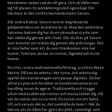
bestämmer sedan vad du vill göra. Och så håller man
sig till planen. En anmärkningsvärd egenskap! Din
härskare är den strikte karmamästaren Saturn.
Där andra fruktar Saturn som en begränsande
glädjemördare vet du bättre än så. Med den ambitiösa
Saturnus bakom dig har du en okrossbar styrka som
kan rädda dig genom allt i livet. Där du litar på Saturn
som kommer att stärka dig genom alla prövningar. Det
är inte heller sant att du som Stenbocken inte har
humor. Tvärtom, du har en ironisk, lågmäld och kvick
humor.
Du trivs i stora multinationella företag, ju större desto
bättre. Då kan du arbeta i det tysta, och arbeta dig
uppför den karriärstegen som passar dig bäst. Du har
alltid en plan och försöker se konsekvenserna av en
handling innan du agerar. Traditionella och trygga
yrken med etablerade rutiner och status lockar dig. Då
vet du vad du ska ta itu med. Du tycker om att bidra
till, och vara en del av, det samhälle du lever i. När du
känner att du både har gjort din plikt, samtidigt som