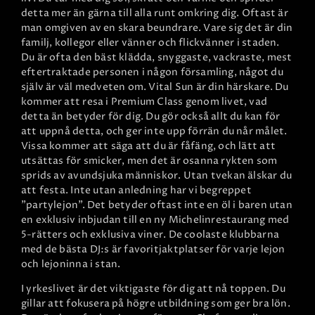
detta mer än gärna till alla runt omkring dig. Oftast är
man omgiven av en skara beundrare. Vare sig det är din
familj, kollegor eller vänner och flickvänner i staden.
Du är ofta den bäst klädda, snyggaste, vackraste, mest
eftertraktade personen i någon församling, något du
själv är väl medveten om. Vital Sun är din härskare. Du
kommer att resa i Premium Class genom livet, vad
detta än betyder för dig. Du gör också allt du kan för
att uppnå detta, och ger inte upp förrän du når målet.
Vissa kommer att säga att du är fåfäng, och lätt att
utsättas för smicker, men det är osanna rykten som
sprids av avundsjuka människor. Utan tvekan älskar du
att festa. Inte utan anledning har vi begreppet
"partylejon". Det betyder oftast inte en öl i baren utan
en exklusiv inbjudan till en ny Michelinrestaurang med
5-rätters och exklusiva viner. De coolaste klubbarna
med de bästa DJ:s är favoritjaktplatser för varje lejon
och lejoninna i stan.
I yrkeslivet är det viktigaste för dig att nå toppen. Du
gillar att fokusera på högre utbildning som ger bra lön.