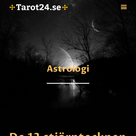
HEM
ASTROLOGI
STJÄRNTECKEN
Astrologi
TAROT
SPÅDAM-SIERSKA
BLOGG
JOBBA SOM SPÅDAM
BETALNING
FAQ
KONTAKTA OSS