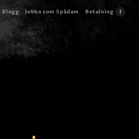
Blogg
Jobba som Spådam
Betalning