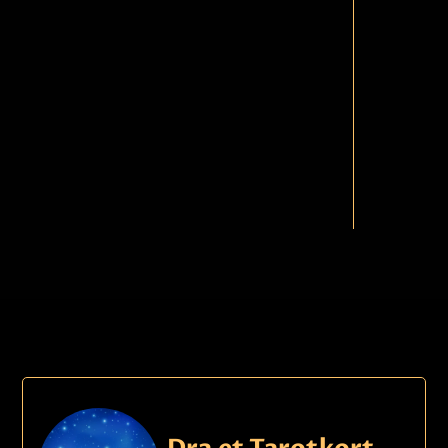
Ring
k
Ring