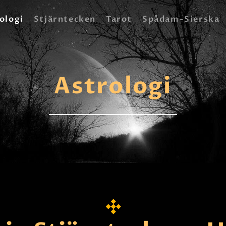
HEM
ologi
Stjärntecken
Tarot
Spådam-Sierska
ASTROLOGI
STJÄRNTECKEN
Astrologi
TAROT
SPÅDAM-SIERSKA
BLOGG
JOBBA SOM SPÅDAM
BETALNING
FAQ