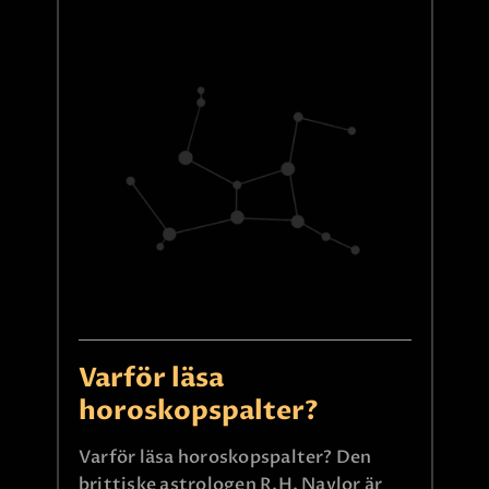
Varför läsa
horoskopspalter?
Varför läsa horoskopspalter? Den
brittiske astrologen R.H. Naylor är