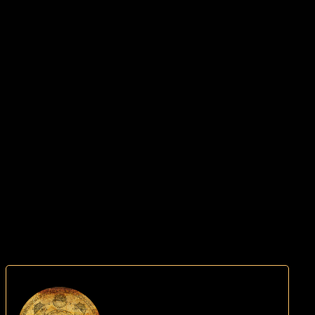
Norsk spådam. Jag hör meningar,
ser, läser och känner energier.
Spår dig, ser dig och omgivningen
tydligt – nutid och framtid!
09391340
Vidarebefordrar svar från
andevärlden.
ode
601
Les mer
Faktura
betaling
Elena
22,90 Sek
p/m
Svensk spådam – Klok vuxen
kvinna. Öppnar dörren till en
värld som få har tillgång till.
Kraftfullt, ser på djupet och ger
09391340
ärliga svar. Ser vad som ligger