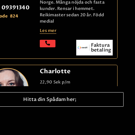
Norge. Många nöjda och fasta
09391340
kunder. Rensar i hemmet.
Reikimaster sedan 20 år. Född
ode
824
medial
Les mer
Faktura
betaling
Charlotte
22,90 Sek
p/m
Norsk spådam. Använder inga
Hitta din Spådam her;
hjälpmedel – ser tydligt dig och
din situation. Mycket erfaren klok
dam – populär!
09391340
Les mer
ode
664