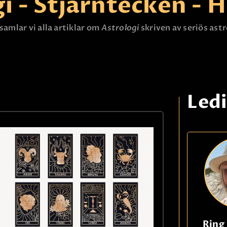
i - Stjärntecken -
KONTAKTA OSS
samlar vi alla artiklar om
Astrologi
skriven av seriös ast
Led
Ring