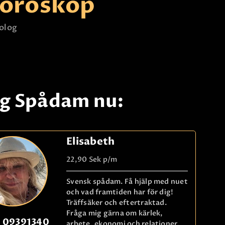
 Horoskop
rolog
ig Spådam nu:
Elisabeth
22,90 Sek
p/m
Svensk spådam. Få hjälp med nuet
och vad framtiden har för dig!
Träffsäker och eftertraktad.
Fråga mig gärna om kärlek,
09391340
arbete, ekonomi och relationer.