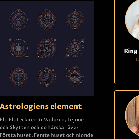
Ring
k
Astrologiens element
Eld Eldtecknen är Väduren, Lejonet
och Skytten och de härskar över
Första huset, Femte huset och nionde