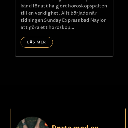
känd för att ha gjort horoskopspalten
till en verklighet. Allt började när
tidningen Sunday Express bad Naylor
att göra ett horoskop…
LÄS MER