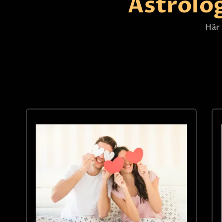
Astrolog
Här 