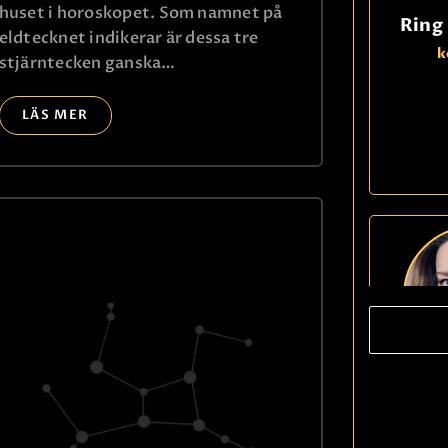
huset i horoskopet. Som namnet på
Ring
eldtecknet indikerar är dessa tre
k
stjärntecken ganska…
LÄS MER
Ring
k