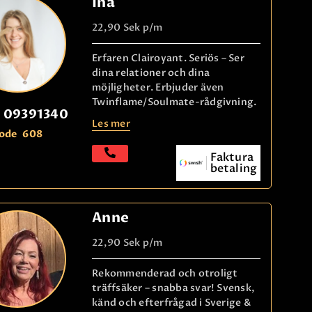
Ina
22,90 Sek
p/m
Erfaren Clairoyant. Seriös – Ser
dina relationer och dina
möjligheter. Erbjuder även
Twinflame/Soulmate-rådgivning.
09391340
Les mer
ode
608
Faktura
betaling
Anne
22,90 Sek
p/m
Rekommenderad och otroligt
träffsäker – snabba svar! Svensk,
känd och efterfrågad i Sverige &