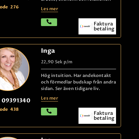
ode
276
Les mer
Faktura
betaling
Inga
22,90 Sek
p/m
Hög intuition. Har andekontakt
och förmedlar budskap från andra
sidan. Ser även tidigare liv.
Les mer
09391340
ode
438
Faktura
betaling