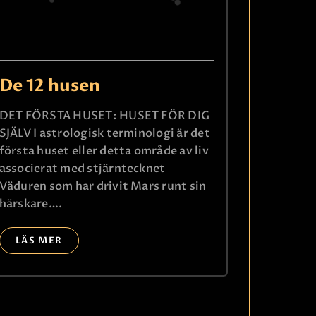
De 12 husen
DET FÖRSTA HUSET: HUSET FÖR DIG
SJÄLV I astrologisk terminologi är det
första huset eller detta område av liv
associerat med stjärntecknet
Ring
Väduren som har drivit Mars runt sin
k
härskare….
LÄS MER