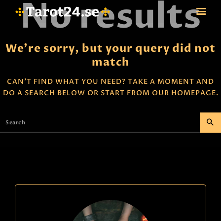
No results
We're sorry, but your query did not
match
HEM
ASTROLOGI
CAN'T FIND WHAT YOU NEED? TAKE A MOMENT AND
DO A SEARCH BELOW OR START FROM
OUR HOMEPAGE
.
STJÄRNTECKEN
TAROT
SPÅDAM-SIERSKA
BLOGG
JOBBA SOM SPÅDAM
BETALNING
FAQ
KONTAKTA OSS