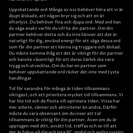
Uppskattande ord
Många av oss behöver höra att vi är
djupt älskade, att någon bryr sig och att en är
efterlyst. Du behöver fina och djupa ord. Med ord kan
du säga exakt varför du vill ha din partner. Om din
partner behöver detta och du inte känner att det är
naturligt för dig, använd energi för att säga dessa ord
som får din partner att känna sig tryggare och älskad.
Du måste komma ihåg att det är viktigt för din partner
och kanske väsentligt för att deras kärlek ska vara
trygg och utvecklas. Om du har en partner som
behöver uppskattande ord räcker det inte med tysta
handlingar
Tid för varandra
För många är tiden tillsammans
viktigast, och att prioritera mycket tid tillsammans. Vi
har lite tid och de flesta vill optimera tiden. Vissa har
mer arbete, vänner och aktiviteter än andra. Därför
måste du vara observant om du inser att tid
tillsammans är viktig för din partner. Även om du är
upptagen med ditt, avsätt tid, träffas och se till att
det är fokus på dig och inte PC, mobil och andra sysslor