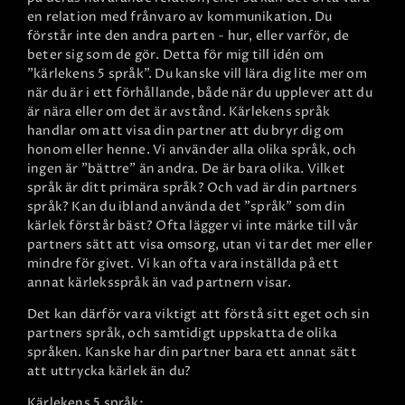
en relation med frånvaro av kommunikation. Du
förstår inte den andra parten - hur, eller varför, de
beter sig som de gör. Detta för mig till idén om
"kärlekens 5 språk". Du kanske vill lära dig lite mer om
när du är i ett förhållande, både när du upplever att du
är nära eller om det är avstånd. Kärlekens språk
handlar om att visa din partner att du bryr dig om
honom eller henne. Vi använder alla olika språk, och
ingen är "bättre" än andra. De är bara olika. Vilket
språk är ditt primära språk? Och vad är din partners
språk? Kan du ibland använda det "språk" som din
kärlek förstår bäst? Ofta lägger vi inte märke till vår
partners sätt att visa omsorg, utan vi tar det mer eller
mindre för givet. Vi kan ofta vara inställda på ett
annat kärleksspråk än vad partnern visar.
Det kan därför vara viktigt att förstå sitt eget och sin
partners språk, och samtidigt uppskatta de olika
språken. Kanske har din partner bara ett annat sätt
att uttrycka kärlek än du?
Kärlekens 5 språk: