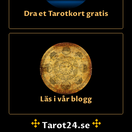
Dra et Tarotkort gratis
Ring
09391340
kode
276
Elisabeth
22,90 Sek
p/m
Svensk spådam. Få hjälp med nuet och vad
framtiden har för dig! Träffsäker och
eftertraktad. Fråga mig gärna om kärlek, arbete,
ekonomi och relationer.
Les mer
Läs i vår blogg
Faktura
betaling
Tarot24.se