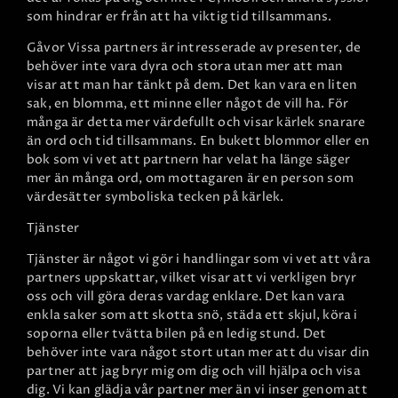
som hindrar er från att ha viktig tid tillsammans.
Gåvor
Vissa partners är intresserade av presenter, de
behöver inte vara dyra och stora utan mer att man
visar att man har tänkt på dem. Det kan vara en liten
sak, en blomma, ett minne eller något de vill ha. För
många är detta mer värdefullt och visar kärlek snarare
än ord och tid tillsammans. En bukett blommor eller en
bok som vi vet att partnern har velat ha länge säger
mer än många ord, om mottagaren är en person som
värdesätter symboliska tecken på kärlek.
Tjänster
Tjänster är något vi gör i handlingar som vi vet att våra
partners uppskattar, vilket visar att vi verkligen bryr
oss och vill göra deras vardag enklare. Det kan vara
enkla saker som att skotta snö, städa ett skjul, köra i
soporna eller tvätta bilen på en ledig stund. Det
behöver inte vara något stort utan mer att du visar din
partner att jag bryr mig om dig och vill hjälpa och visa
dig. Vi kan glädja vår partner mer än vi inser genom att