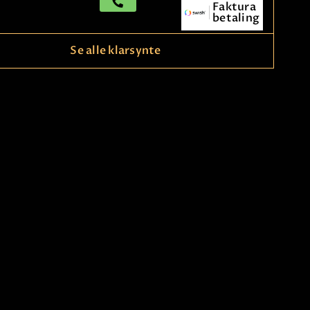
Faktura
betaling
Se alle klarsynte
Louise
22,90 Sek
p/m
Norsk spådam. Ser åt dig, men
använder tarotkort och pendel
om du vill. Jag är öppen och
absorberar lätt energi och
ng
09391340
känslor på dig och din
omgivning.
kode
846
Les mer
Faktura
betaling