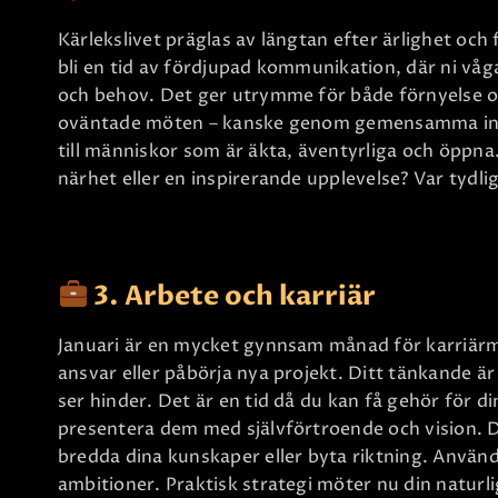
Kärlekslivet präglas av längtan efter ärlighet och f
bli en tid av fördjupad kommunikation, där ni vå
och behov. Det ger utrymme för både förnyelse oc
oväntade möten – kanske genom gemensamma intre
till människor som är äkta, äventyrliga och öppna
närhet eller en inspirerande upplevelse? Var tydl
3. Arbete och karriär
Januari är en mycket gynnsam månad för karriärmäs
ansvar eller påbörja nya projekt. Ditt tänkande är
ser hinder. Det är en tid då du kan få gehör för di
presentera dem med självförtroende och vision. D
bredda dina kunskaper eller byta riktning. Använd j
ambitioner. Praktisk strategi möter nu din naturli