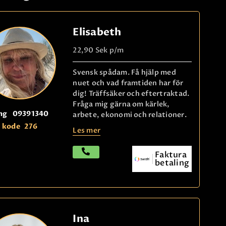
Elisabeth
22,90 Sek
p/m
Svensk spådam. Få hjälp med
nuet och vad framtiden har för
dig! Träffsäker och eftertraktad.
Fråga mig gärna om kärlek,
ng
09391340
arbete, ekonomi och relationer.
kode
276
Les mer
Faktura
betaling
Ina