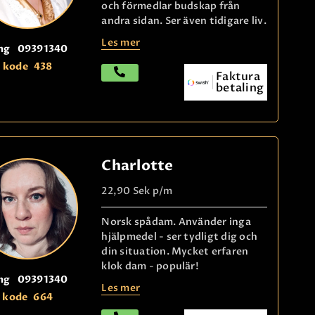
och förmedlar budskap från
andra sidan. Ser även tidigare liv.
Les mer
ng
09391340
kode
438
Faktura
betaling
Charlotte
22,90 Sek
p/m
Norsk spådam. Använder inga
hjälpmedel - ser tydligt dig och
din situation. Mycket erfaren
klok dam - populär!
ng
09391340
Les mer
kode
664