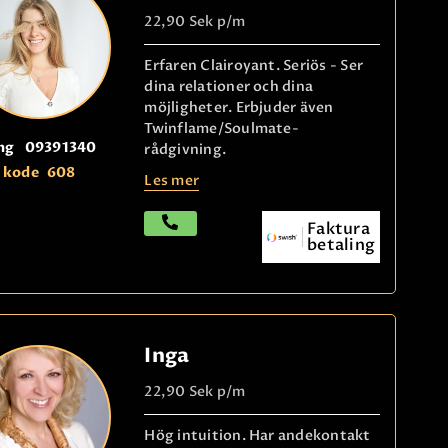
22,90 Sek
p/m
Erfaren Clairoyant. Seriös - Ser
dina relationer och dina
möjligheter. Erbjuder även
Twinflame/Soulmate-
ng
09391340
rådgivning.
kode
608
Les mer
Faktura
betaling
Inga
22,90 Sek
p/m
Hög intuition. Har andekontakt