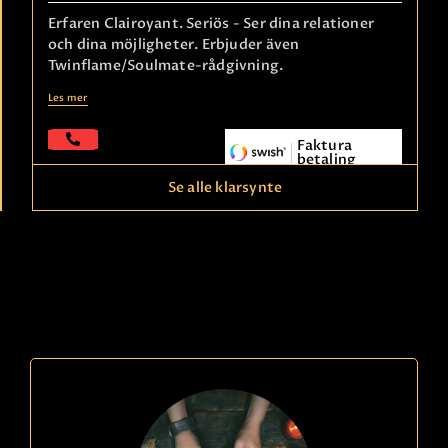
Erfaren Clairoyant. Seriös - Ser dina relationer
och dina möjligheter. Erbjuder även
Twinflame/Soulmate-rådgivning.
Les mer
Faktura
betaling
Se alle klarsynte
Ring
09391340
kode
824
Anne