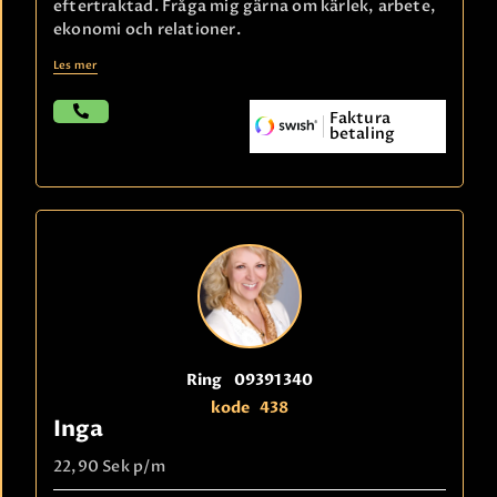
eftertraktad. Fråga mig gärna om kärlek, arbete,
ekonomi och relationer.
Les mer
Faktura
betaling
Ring
09391340
kode
438
Inga
22,90 Sek
p/m