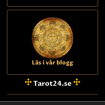
kode
664
Charlotte
22,90 Sek
p/m
Norsk spådam. Använder inga hjälpmedel - ser
tydligt dig och din situation. Mycket erfaren klok
dam - populär!
Les mer
Faktura
betaling
Läs i vår blogg
Tarot24.se