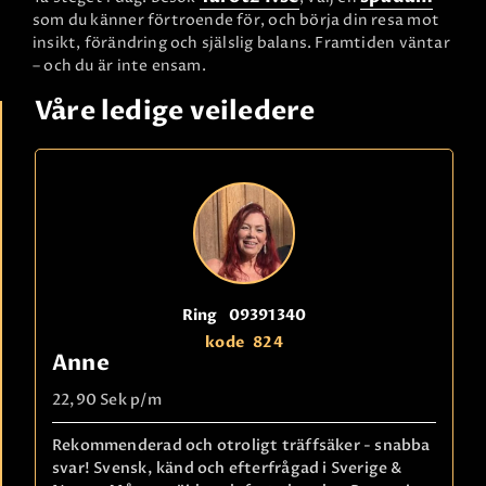
som du känner förtroende för, och börja din resa mot
insikt, förändring och själslig balans. Framtiden väntar
– och du är inte ensam.
Våre ledige veiledere
Ring
09391340
kode
824
Anne
22,90 Sek
p/m
Rekommenderad och otroligt träffsäker - snabba
svar! Svensk, känd och efterfrågad i Sverige &