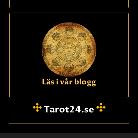
Ring
09391340
kode
438
Inga
22,90 Sek
p/m
Hög intuition. Har andekontakt och förmedlar
budskap från andra sidan. Ser även tidigare liv.
Les mer
Läs i vår blogg
Faktura
betaling
Tarot24.se