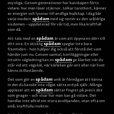
osynliga. Genom generationer har kunskapen förts
vidare: hur man läser stjärnor, tolkar tarotkort, känner
av energier och lyssnar till andliga budskap. I dag bär
spådam
varje modern
med sig rester av den uråldriga
visdomen – uppdaterad för vår tid, men lika kraftfull
som då.
spådam
Att tala med en
är som att öppna en dörr till
spådam
ditt inre. En skicklig
speglar inte bara
framtiden – hon hjälper dig också att förstå det som
händer just nu. Genom samtal, kortläggningar eller
spådam
intuitiv vägledning kan en
ge klarhet när du
står vid ett vägskäl, när kärleken gör ont eller när livet
känns stillastående.
spådam
Det som gör en
unik är förmågan att känna
in det du kanske inte vågat sätta ord på själv. Många
spådam
upplever att en
sätter fingret på precis det
som gnager – och visar hur man kan gå vidare. Det
handlar inte alltid om stora avslöjanden, utan ofta om
små, kraftfulla insikter.