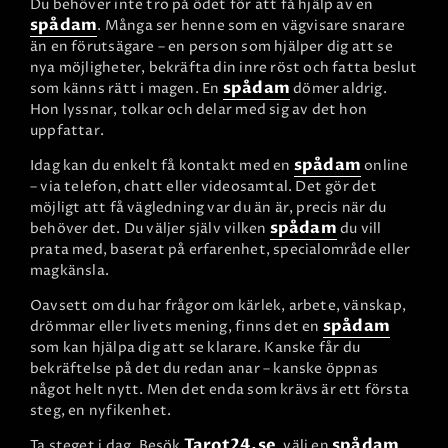
Du behöver inte tro på ödet för att få hjälp av en
spådam
. Många ser henne som en vägvisare snarare
än en förutsägare – en person som hjälper dig att se
nya möjligheter, bekräfta din inre röst och fatta beslut
spådam
som känns rätt i magen. En
dömer aldrig.
Hon lyssnar, tolkar och delar med sig av det hon
uppfattar.
spådam
Idag kan du enkelt få kontakt med en
online
– via telefon, chatt eller videosamtal. Det gör det
möjligt att få vägledning var du än är, precis när du
spådam
behöver det. Du väljer själv vilken
du vill
prata med, baserat på erfarenhet, specialområde eller
magkänsla.
Oavsett om du har frågor om kärlek, arbete, vänskap,
spådam
drömmar eller livets mening, finns det en
som kan hjälpa dig att se klarare. Kanske får du
bekräftelse på det du redan anar – kanske öppnas
något helt nytt. Men det enda som krävs är ett första
steg, en nyfikenhet.
Tarot24.se
spådam
Ta steget i dag. Besök
, välj en