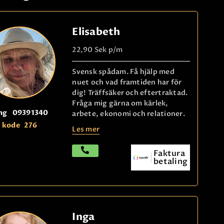
Elisabeth
22,90 Sek
p/m
Svensk spådam. Få hjälp med
nuet och vad framtiden har för
dig! Träffsäker och eftertraktad.
Fråga mig gärna om kärlek,
ng
09391340
arbete, ekonomi och relationer.
kode
276
Les mer
Faktura
betaling
Inga