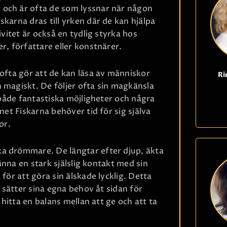
 och är ofta de som lyssnar när någon
karna dras till yrken där de kan hjälpa
ivitet är också en tydlig styrka hos
r, författare eller konstnärer.
 ofta gör att de kan läsa av människor
Ri
 magiskt. De följer ofta sin magkänsla
l både fantastiska möjligheter och några
net Fiskarna behöver tid för sig själva
or.
ka drömmare. De längtar efter djup, äkta
känna en stark själslig kontakt med sin
för att göra sin älskade lycklig. Detta
a sätter sina egna behov åt sidan för
 hitta en balans mellan att ge och att ta