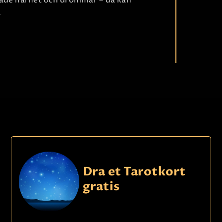
både närhet och drömmar – då kan
.
Ri
Dra et Tarotkort
gratis