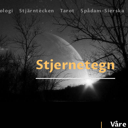
HEM
ologi
Stjärntecken
Tarot
Spådam-Sierska
ASTROLOGI
STJÄRNTECKEN
TAROT
Stjernetegn
SPÅDAM-SIERSKA
BLOGG
JOBBA SOM SPÅDAM
BETALNING
FAQ
Våre 