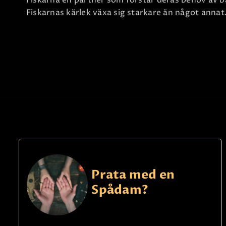
Fiskarna en partner som förstår deras behov av 
Fiskarnas kärlek växa sig starkare än något annat
Prata med en
Spådam?