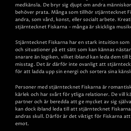
medkänsla. De bryr sig djupt om andra människor
behöver prata. Många som tillhör stjärntecknet Fis
andra, som vård, konst, eller socialt arbete. Kreat
stjärntecknet Fiskarna – många är skickliga musike
Stjärntecknet Fiskarna har en stark intuition som
och situationer på ett sätt som kan kännas nästan
snarare än logiken, vilket ibland kan leda dem til
misstag. Det är därför inte ovanligt att stjärnteck
för att ladda upp sin energi och sortera sina känsl
Personer med stjärntecknet Fiskarna är romantis
kärlek och har svårt för ytliga relationer. De vill 
partner och är beredda att ge mycket av sig själva 
kan dock ibland leda till att stjärntecknet Fiskarn
andras skull. Därför är det viktigt för Fiskarna att
emot.