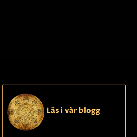
betaling
Ina
22,90 Sek
p/m
Erfaren Clairoyant. Seriös - Ser
dina relationer och dina
möjligheter. Erbjuder även
Twinflame/Soulmate-
ng
09391340
rådgivning.
kode
608
Les mer
Läs i vår blogg
Faktura
betaling