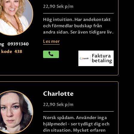
22,90 Sek
p/m
Hög intuition. Har andekontakt
och förmedlar budskap från
andra sidan. Ser även tidigare liv.
Les mer
ng
09391340
kode
438
Faktura
betaling
Charlotte
22,90 Sek
p/m
Norsk spådam. Använder inga
hjälpmedel - ser tydligt dig och
din situation. Mycket erfaren