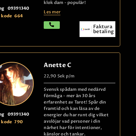
klok dam - populär!
ng
09391340
Les mer
kode
664
Faktura
betaling
Anette C
22,90 Sek
p/m
Svensk spådam med nedärvd
förmåga - mer än 30 års
erfarenhet av Tarot! Spår din
framtid och kan läsa av de
ng
09391340
energier du har runt dig vilket
avslöjar vad personer i din
kode
790
närhet har för intentioner,
känslor och tankar.