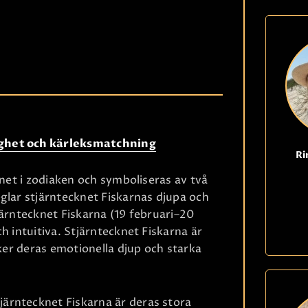
KONTAKTA OSS
ighet och kärleksmatchning
Ri
knet i zodiaken och symboliseras av två
glar stjärntecknet Fiskarnas djupa och
järntecknet Fiskarna (19 februari–20
h intuitiva. Stjärntecknet Fiskarna är
rker deras emotionella djup och starka
ärntecknet Fiskarna är deras stora