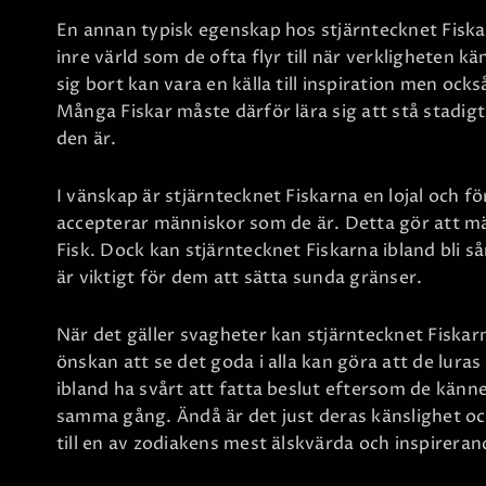
En annan typisk egenskap hos stjärntecknet Fiskar
inre värld som de ofta flyr till när verkligheten
sig bort kan vara en källa till inspiration men ock
Många Fiskar måste därför lära sig att stå stadig
den är.
I vänskap är stjärntecknet Fiskarna en lojal och 
accepterar människor som de är. Detta gör att m
Fisk. Dock kan stjärntecknet Fiskarna ibland bli s
är viktigt för dem att sätta sunda gränser.
När det gäller svagheter kan stjärntecknet Fiskarn
önskan att se det goda i alla kan göra att de luras
ibland ha svårt att fatta beslut eftersom de känn
samma gång. Ändå är det just deras känslighet oc
till en av zodiakens mest älskvärda och inspirerand