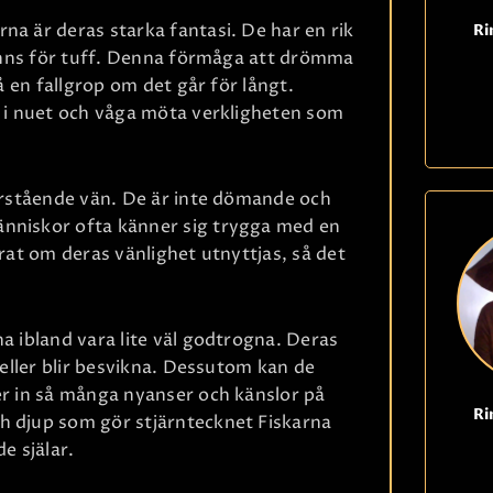
na är deras starka fantasi. De har en rik
Ri
 känns för tuff. Denna förmåga att drömma
så en fallgrop om det går för långt.
t i nuet och våga möta verkligheten som
förstående vän. De är inte dömande och
änniskor ofta känner sig trygga med en
årat om deras vänlighet utnyttjas, så det
a ibland vara lite väl godtrogna. Deras
 eller blir besvikna. Dessutom kan de
er in så många nyanser och känslor på
Ri
h djup som gör stjärntecknet Fiskarna
e själar.