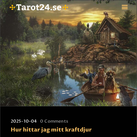
HEM
ASTROLOGI
STJÄRNTECKEN
TAROT
SPÅDAM-SIERSKA
BLOGG
JOBBA SOM SPÅDAM
BETALNING
FAQ
2025-10-04
0
Comments
KONTAKTA OSS
Hur hittar jag mitt kraftdjur