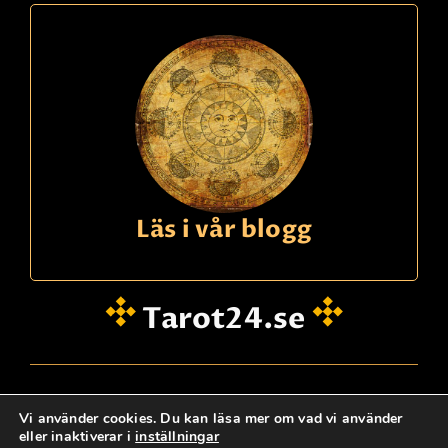
Läs i vår blogg
Tarot24.se
hei@dinklarsynte.no
Vi använder cookies. Du kan läsa mer om vad vi använder
eller inaktiverar i
inställningar