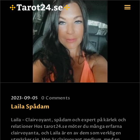
HEM
ASTROLOGI
STJÄRNTECKEN
TAROT
SPÅDAM-SIERSKA
BLOGG
JOBBA SOM SPÅDAM
2023-09-05
0
Comments
Laila Spådam
BETALNING
FAQ
Laila – Clairvoyant, spådam och expert på kärlek och
KONTAKTA OSS
relationer Hos tarot24.se möter du många erfarna
clairvoyanta, och Laila är en av dem som verkligen
utmärker sig. Hon är clairvoyant medium, med en