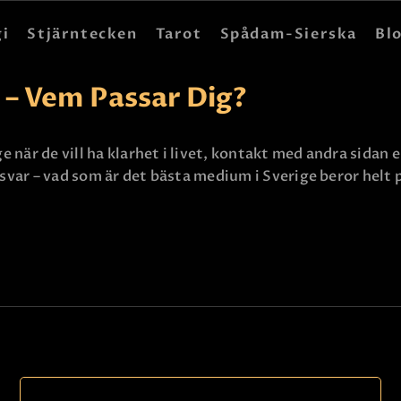
HEM
gi
Stjärntecken
Tarot
Spådam-Sierska
Bl
ASTROLOGI
 – Vem Passar Dig?
STJÄRNTECKEN
TAROT
när de vill ha klarhet i livet, kontakt med andra sidan e
t svar – vad som är det bästa medium i Sverige beror helt
SPÅDAM-SIERSKA
BLOGG
JOBBA SOM SPÅDAM
BETALNING
FAQ