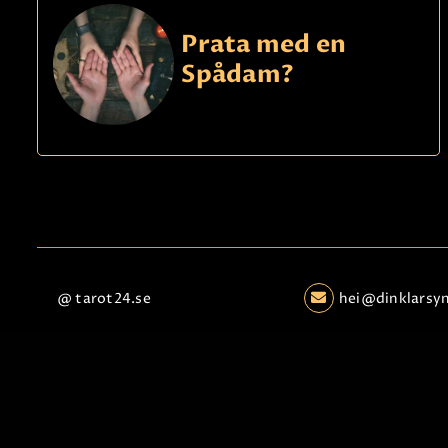
Prata med en
Spådam?
@ tarot24.se
hei@dinklarsy