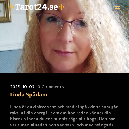
HEM
ASTROLOGI
STJÄRNTECKEN
TAROT
SPÅDAM-SIERSKA
BLOGG
2025-10-03
0
Comments
JOBBA SOM SPÅDAM
Linda Spådam
BETALNING
FAQ
Linda är en clairvoyant och medial spåkvinna som går
rakt in i din energi – som om hon redan känner din
KONTAKTA OSS
historia innan du ens hunnit säga allt högt. Hon har
varit medial sedan hon var barn, och med många år