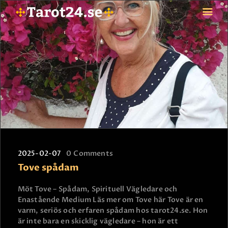
HEM
ASTROLOGI
STJÄRNTECKEN
TAROT
SPÅDAM-SIERSKA
BLOGG
2025-02-07
0
Comments
JOBBA SOM SPÅDAM
Tove spådam
BETALNING
FAQ
Möt Tove – Spådam, Spirituell Vägledare och
Enastående Medium Läs mer om Tove här Tove är en
KONTAKTA OSS
varm, seriös och erfaren spådam hos tarot24.se. Hon
är inte bara en skicklig vägledare – hon är ett